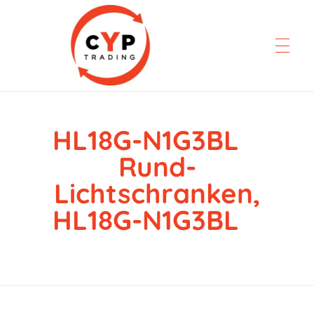
HL18G-N1G3BL
CYP Trading
Professionelle Ersatzteilbeschaffung
Rund-
Lichtschranken,
HL18G-N1G3BL