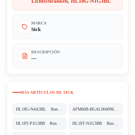
Lichtschranken, HL18G-N1G3BL
MARCA
Sick
DESCRIPCIÓN
—
MÁS ARTÍCULOS DE SICK
HL18G-N4A3BL Rund-Lichtschranken, HL18G-N4A3BL
AFM60B-BGAL004096 Absolut-Encoder, AFM60B-BGAL004096
HL18T-P1G3BB Rund-Lichtschranken, HL18T-P1G3BB
HL18T-N1G3BB Rund-Lichtschranken, HL18T-N1G3BB