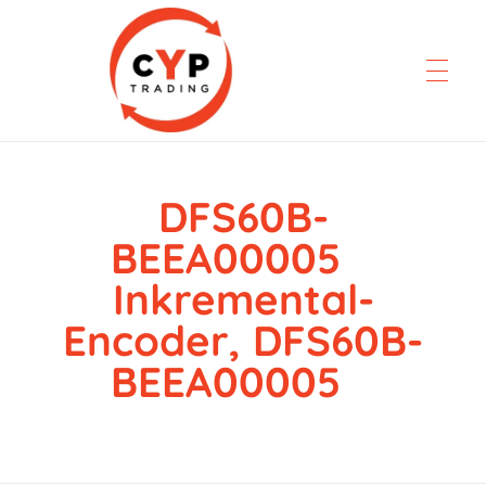
DFS60B-
CYP Trading
Professionelle Ersatzteilbeschaffung
BEEA00005
Inkremental-
Encoder, DFS60B-
BEEA00005