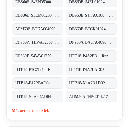
DBS60E-S4EN05000 Inkremental-Encoder, DBS60E-S4EN05000
DBS60E-S4EL01024 Inkremental-Encoder, DBS60E-S4EL01024
DBS36E-S3EM00200 Inkremental-Encoder, DBS36E-S3EM00200
DBS60E-S4FA00100 Inkremental-Encoder, DBS60E-S4FA00100
AFM60E-BGKA004096 Absolut-Encoder, AFM60E-BGKA004096
DBS60E-BECK01024 Inkremental-Encoder, DBS60E-BECK01024
DFS60A-THWA32768 Inkremental-Encoder, DFS60A-THWA32768
DFS60A-BAUA04096 Inkremental-Encoder, DFS60A-BAUA04096
DFS60B-S4WA01250 Inkremental-Encoder, DFS60B-S4WA01250
HTE18-P4A2BB Rund-Lichtschranken, HTE18-P4A2BB
HTE18-P1G2BB Rund-Lichtschranken, HTE18-P1G2BB
HTB18-P4A2BAD02 Rund-Lichtschranken, HTB18-P4A2BAD02
HTB18-P4A2BAD04 Rund-Lichtschranken, HTB18-P4A2BAD04
HTB18-N4A2BAD02 Rund-Lichtschranken, HTB18-N4A2BAD02
HTB18-N4A2BAD04 Rund-Lichtschranken, HTB18-N4A2BAD04
AHM36A-S4PC014x12 Absolut-Encoder, AHM36A-S4PC014x12
Más artículos de Sick →