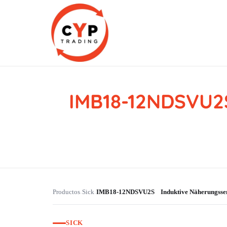
IMB18-12NDSVU2
CYP Trading
Professionelle Ersatzteilbeschaffung
Productos
Sick
IMB18-12NDSVU2S Induktive Näherungss
›
›
SICK