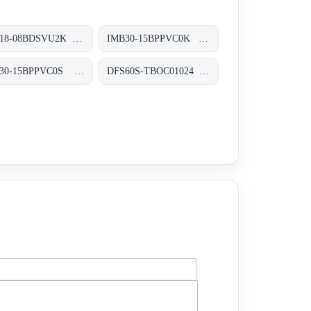
IMB18-08BDSVU2K Induktive Näherungssensoren, IMB18-08BDSVU2K
IMB30-15BPPVC0K Induktive Näherungssensoren, IMB30-15BPPVC0K
IMB30-15BPPVC0S Induktive Näherungssensoren, IMB30-15BPPVC0S
DFS60S-TBOC01024 Sicherheits-Encoder, DFS60S-TBOC01024