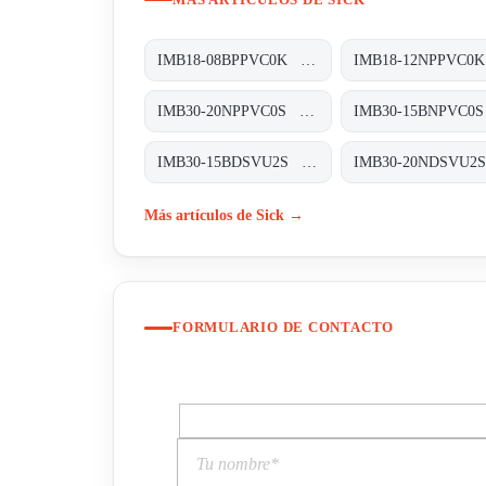
IMB18-08BPPVC0K Induktive Näherungssensoren, IMB18-08BPPVC0K
IMB30-20NPPVC0S Induktive Näherungssensoren, IMB30-20NPPVC0S
IMB30-15BDSVU2S Induktive Näherungssensoren, IMB30-15BDSVU2S
Más artículos de Sick →
FORMULARIO DE CONTACTO