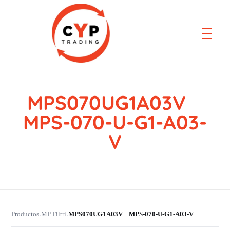
MPS070UG1A03V
CYP Trading
Professionelle Ersatzteilbeschaffung
MPS-070-U-G1-A03-
V
Productos
MP Filtri
MPS070UG1A03V MPS-070-U-G1-A03-V
›
›