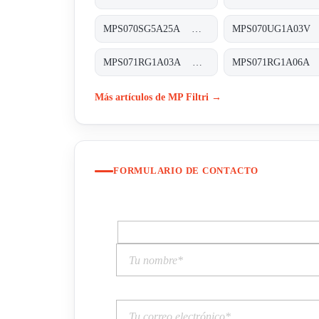
MPS070SG5A25A MPS-070-S-G5-A25-A
MPS071RG1A03A MPS-071-R-G1-A03-A
Más artículos de MP Filtri →
FORMULARIO DE CONTACTO