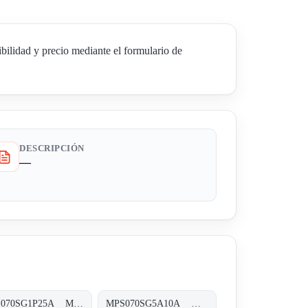
idad y precio mediante el formulario de
DESCRIPCIÓN
—
MPS070SG1P25A MPS-070-S-G1-P25-A-T
MPS070SG5A10A MPS-070-S-G5-A10-A-T