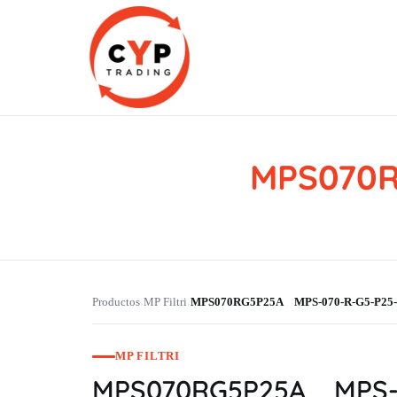
MPS070R
CYP Trading
Professionelle Ersatzteilbeschaffung
Productos
MP Filtri
MPS070RG5P25A MPS-070-R-G5-P25-
›
›
MP FILTRI
MPS070RG5P25A MPS-0