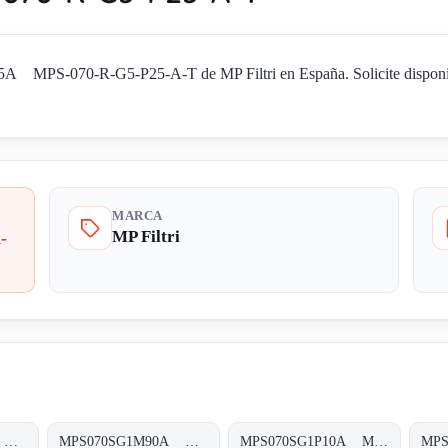
 MPS-070-R-G5-P25-A-T de MP Filtri en España. Solicite disponibil
MARCA
MP Filtri
-
MPS070SG1M60A MPS-070-S-G1-M60-A-T
MPS070SG1M90A MPS-070-S-G1-M90-A-T
MPS070SG1P10A MPS-070-S-G1-P10-A-T