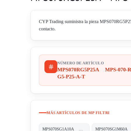
CYP Trading suministra la pieza MPS070RG5P25A
contacto.
NÚMERO DE ARTÍCULO
MPS070RG5P25A MPS-070-R
G5-P25-A-T
MÁS ARTÍCULOS DE MP FILTRI
MPS070SG1A10A MPS-070-S-G1-A10-A-T