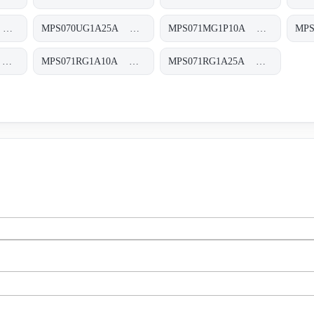
MPS070UG1A03V MPS-070-U-G1-A03-V
MPS070UG1A25A MPS-070-U-G1-A25-A
MPS071MG1P10A MPS-071-M-G1-P10-A
MPS071RG1A06A MPS-071-R-G1-A06-A
MPS071RG1A10A MPS-071-R-G1-A10-A
MPS071RG1A25A MPS-071-R-G1-A25-A