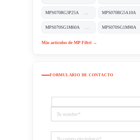
MPS070RG3P25A MPS-070-R-G3-P25-A-T
MPS070SG1M60A MPS-070-S-G1-M60-A-T
Más artículos de MP Filtri →
FORMULARIO DE CONTACTO