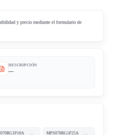
lidad y precio mediante el formulario de
DESCRIPCIÓN
—
MPS070RG1P10A MPS-070-R-G1-P10-A-T
MPS070RG1P25A MPS-070-R-G1-P25-A-T