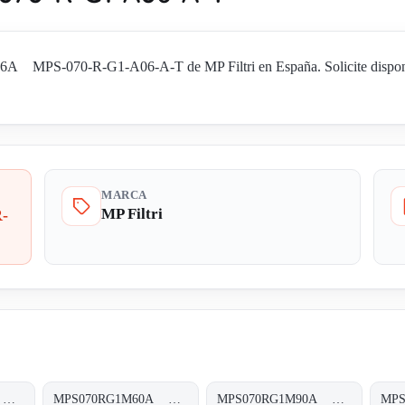
 MPS-070-R-G1-A06-A-T de MP Filtri en España. Solicite disponibi
MARCA
MP Filtri
-
MPS070RG1A25A MPS-070-R-G1-A25-A-T
MPS070RG1M60A MPS-070-R-G1-M60-A-T
MPS070RG1M90A MPS-070-R-G1-M90-A-T