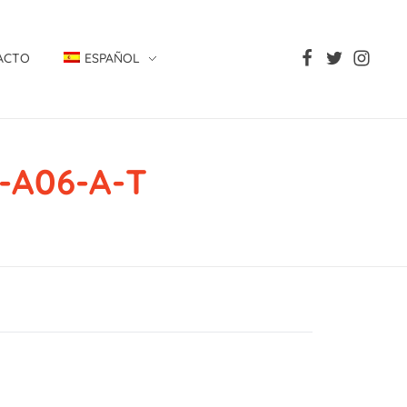
ACTO
ESPAÑOL
-A06-A-T