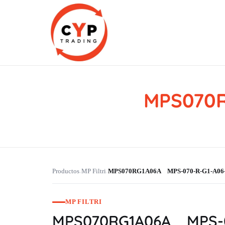
MPS070R
CYP Trading
Professionelle Ersatzteilbeschaffung
Productos
MP Filtri
MPS070RG1A06A MPS-070-R-G1-A06
›
›
MP FILTRI
MPS070RG1A06A MPS-0