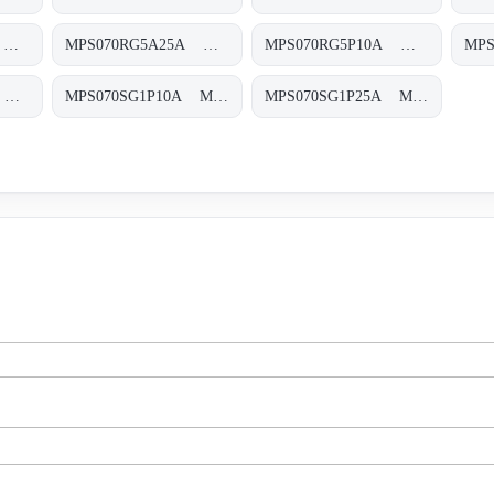
MPS070RG5A10A MPS-070-R-G5-A10-A-T
MPS070RG5A25A MPS-070-R-G5-A25-A-T
MPS070RG5P10A MPS-070-R-G5-P10-A-T
MPS070SG1M90A MPS-070-S-G1-M90-A-T
MPS070SG1P10A MPS-070-S-G1-P10-A-T
MPS070SG1P25A MPS-070-S-G1-P25-A-T