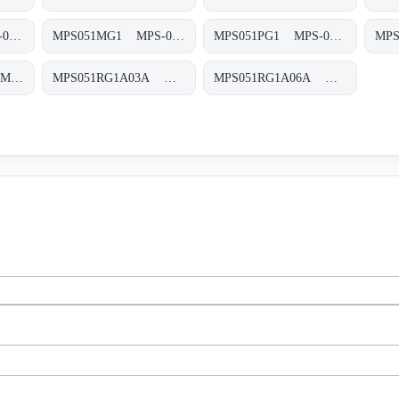
MPS050UG4 MPS-050-U-G4-XXX-T
MPS051MG1 MPS-051/071-M-G1-XXX-S
MPS051PG1 MPS-051/071-P-G1-XXX-S
MPS051PG1P10A MPS-051-P-G1-P10-A
MPS051RG1A03A MPS-051-R-G1-A03-A
MPS051RG1A06A MPS-051-R-G1-A06-A