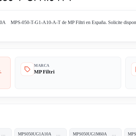
 MPS-050-T-G1-A10-A-T de MP Filtri en España. Solicite disponibil
MARCA
MP Filtri
-
MPS050UG1A03A MPS-050-U-G1-A03-A-T
MPS050UG1A10A MPS-050-U-G1-A10-A-T
MPS050UG1M60A MPS-050-U-G1-M60-A-T