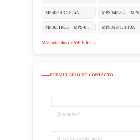
MPS050UG1P25A MPS-050-U-G1-P25-A-T
MPS051RG5 MPS-051/071-R-G5-XXX-S
Más artículos de MP Filtri →
FORMULARIO DE CONTACTO