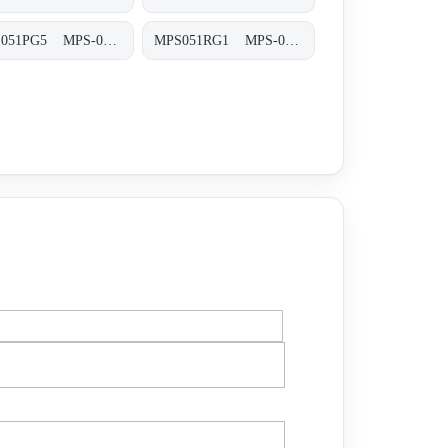
MPS051PG5 MPS-051/071-P-G5-XXX-S
MPS051RG1 MPS-051/071-R-G1-XXX-S