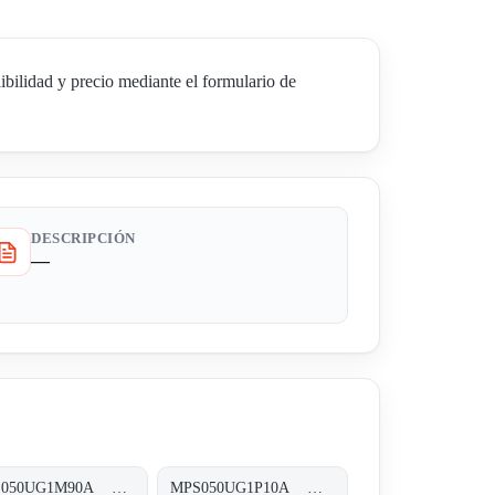
idad y precio mediante el formulario de
DESCRIPCIÓN
—
MPS050UG1M90A MPS-050-U-G1-M90-A-T
MPS050UG1P10A MPS-050-U-G1-P10-A-T