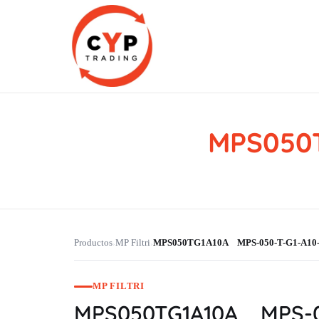
MPS050
CYP Trading
Professionelle Ersatzteilbeschaffung
Productos
MP Filtri
MPS050TG1A10A MPS-050-T-G1-A10
›
›
MP FILTRI
MPS050TG1A10A MPS-0