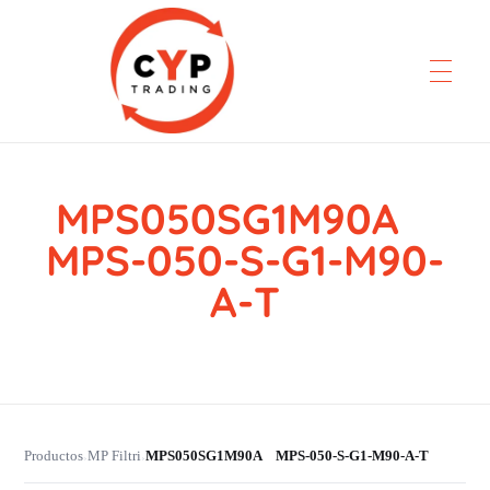
MPS050SG1M90A
CYP Trading
Professionelle Ersatzteilbeschaffung
MPS-050-S-G1-M90-
A-T
Productos
MP Filtri
MPS050SG1M90A MPS-050-S-G1-M90-A-T
›
›