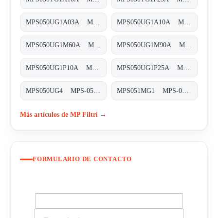
MPS050UG1A03A MPS-050-U-G1-A03-A-T
MPS050UG1A10A MPS-050-U-G1-A10-A-T
MPS050UG1M60A MPS-050-U-G1-M60-A-T
MPS050UG1M90A MPS-050-U-G1-M90-A-T
MPS050UG1P10A MPS-050-U-G1-P10-A-T
MPS050UG1P25A MPS-050-U-G1-P25-A-T
MPS050UG4 MPS-050-U-G4-XXX-T
MPS051MG1 MPS-051/071-M-G1-XXX-S
Más artículos de MP Filtri →
FORMULARIO DE CONTACTO