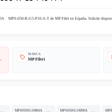
 MPS-050-R-G5-P10-A-T de MP Filtri en España. Solicite disponibil
MARCA
MP Filtri
-
MPS050SG1A25A MPS-050-S-G1-A25-A-T
MPS050SG1M60A MPS-050-S-G1-M60-A-T
MPS050SG1M90A MPS-050-S-G1-M90-A-T