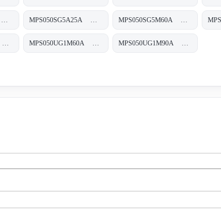
MPS050SG5A10A MPS-050-S-G5-A10-A-T
MPS050SG5A25A MPS-050-S-G5-A25-A-T
MPS050SG5M60A MPS-050-S-G5-M60-A-T
MPS050UG1A10A MPS-050-U-G1-A10-A-T
MPS050UG1M60A MPS-050-U-G1-M60-A-T
MPS050UG1M90A MPS-050-U-G1-M90-A-T