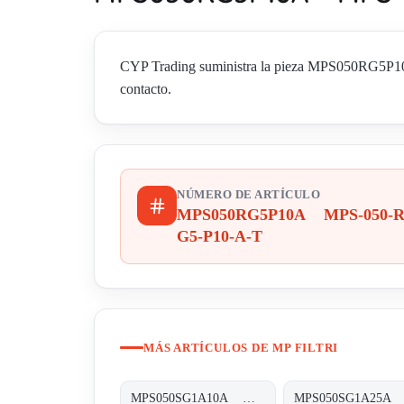
CYP Trading suministra la pieza MPS050RG5P10A
contacto.
NÚMERO DE ARTÍCULO
MPS050RG5P10A MPS-050-R
G5-P10-A-T
MÁS ARTÍCULOS DE MP FILTRI
MPS050SG1A10A MPS-050-S-G1-A10-A-T