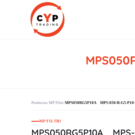
MPS050R
CYP Trading
Professionelle Ersatzteilbeschaffung
Productos
MP Filtri
MPS050RG5P10A MPS-050-R-G5-P10-
›
›
MP FILTRI
MPS050RG5P10A MPS-0