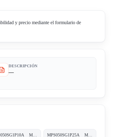
idad y precio mediante el formulario de
DESCRIPCIÓN
—
MPS050SG1P10A MPS-050-S-G1-P10-A-T
MPS050SG1P25A MPS-050-S-G1-P25-A-T