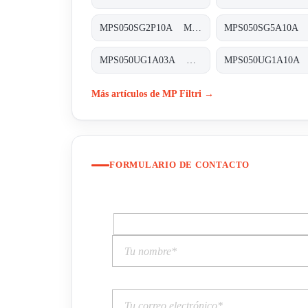
MPS050SG2P10A MPS-050-S-G2-P10-A-T
MPS050UG1A03A MPS-050-U-G1-A03-A-T
Más artículos de MP Filtri →
FORMULARIO DE CONTACTO