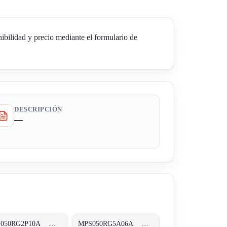
lidad y precio mediante el formulario de
DESCRIPCIÓN
—
MPS050RG2P10A MPS-050-R-G2-P10-A-T
MPS050RG5A06A MPS-050-R-G5-A06-A-T