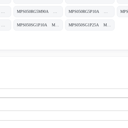
MPS050RG5A25A MPS-050-R-G5-A25-A-T
MPS050RG5M90A MPS-050-R-G5-M90-A-T
MPS050RG5P10A MPS-050-R-G5-P10-A-T
MPS050SG1M90A MPS-050-S-G1-M90-A-T
MPS050SG1P10A MPS-050-S-G1-P10-A-T
MPS050SG1P25A MPS-050-S-G1-P25-A-T