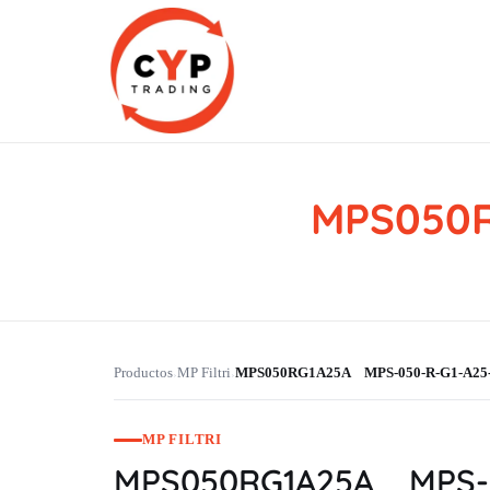
MPS050R
CYP Trading
Professionelle Ersatzteilbeschaffung
Productos
MP Filtri
MPS050RG1A25A MPS-050-R-G1-A25
›
›
MP FILTRI
MPS050RG1A25A MPS-0