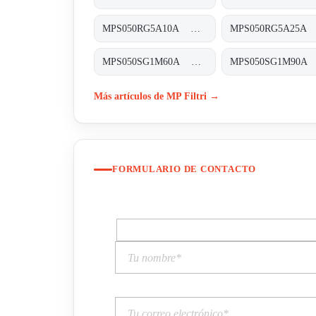
MPS050RG5A10A MPS-050-R-G5-A10-A-T
MPS050SG1M60A MPS-050-S-G1-M60-A-T
Más artículos de MP Filtri →
FORMULARIO DE CONTACTO