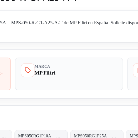
 MPS-050-R-G1-A25-A-T de MP Filtri en España. Solicite disponibi
MARCA
MP Filtri
-
MPS050RG1M90A MPS-050-R-G1-M90-A-T
MPS050RG1P10A MPS-050-R-G1-P10-A-T
MPS050RG1P25A MPS-050-R-G1-P25-A-T