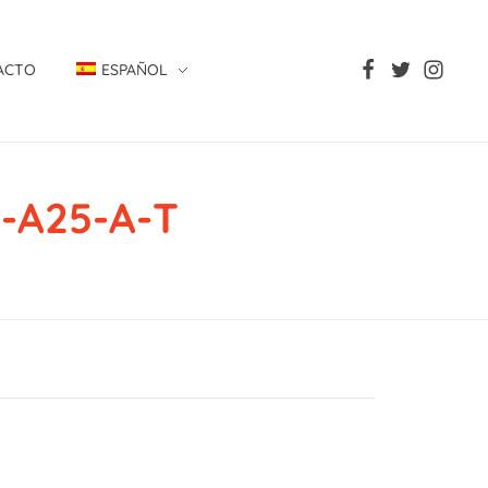
ACTO
ESPAÑOL
-A25-A-T