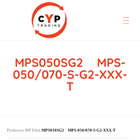
MPS050SG2 MPS-
CYP Trading
Professionelle Ersatzteilbeschaffung
050/070-S-G2-XXX-
T
Productos
MP Filtri
MPS050SG2 MPS-050/070-S-G2-XXX-T
›
›