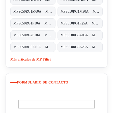
MPS050RG1M60A MPS-050-R-G1-M60-A-T
MPS050RG1M90A MPS-050-R-G1-M90-A-T
MPS050RG1P10A MPS-050-R-G1-P10-A-T
MPS050RG1P25A MPS-050-R-G1-P25-A-T
MPS050RG2P10A MPS-050-R-G2-P10-A-T
MPS050RG5A06A MPS-050-R-G5-A06-A-T
MPS050RG5A10A MPS-050-R-G5-A10-A-T
MPS050RG5A25A MPS-050-R-G5-A25-A-T
Más artículos de MP Filtri →
FORMULARIO DE CONTACTO