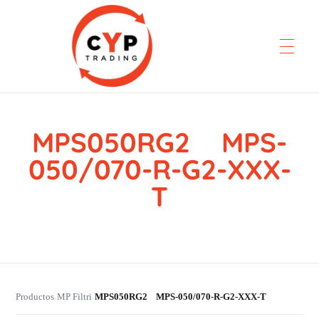
MPS050RG2 MPS-
CYP Trading
Professionelle Ersatzteilbeschaffung
050/070-R-G2-XXX-
T
Productos
MP Filtri
MPS050RG2 MPS-050/070-R-G2-XXX-T
›
›