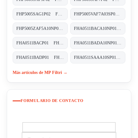
FHP5005SAG1P02 FHP-500-5-S-A-G1-XXX-P02
FHP5005VAF7A03SP02 FHP-500-5-V-A-F7-A03-S-P02
FHP5005ZAF5A10NP02 FHP-500-5-Z-A-F5-A10-N-P02
FHA0511BACA10NP01 FHA-051-1-B-A-C-A10-N-P01
FHA0511BACP01 FHA-051-1-B-A-C-XXX-P01
FHA0511BADA10NP01 FHA-051-1-B-A-D-A10-N-P01
FHA0511BADP01 FHA-051-1-B-A-D-XXX-P01
FHA0511SAAA10SP01 FHA-051-1-S-A-A-A10-S-P01
Más artículos de MP Filtri →
FORMULARIO DE CONTACTO