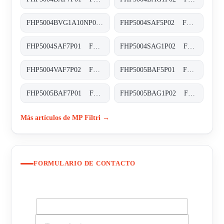
FHP5004BVG1A10NP02 FHP-500-4-B-V-G1-A10-N-P02
FHP5004SAF5P02 FHP-500-4-S-A-F5-XXX-P02
FHP5004SAF7P01 FHP-500-4-S-A-F7-XXX-P01
FHP5004SAG1P02 FHP-500-4-S-A-G1-XXX-P02
FHP5004VAF7P02 FHP-500-4-V-A-F7-XXX-S-P02
FHP5005BAF5P01 FHP-500-5-B-A-F5-XXX-P01
FHP5005BAF7P01 FHP-500-5-B-A-F7-XXX-P01
FHP5005BAG1P02 FHP-500-5-B-A-G1-XXX-P02
Más artículos de MP Filtri →
FORMULARIO DE CONTACTO