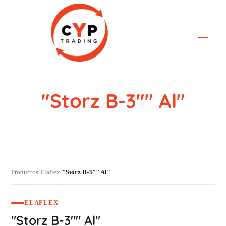
"Storz B-3"" Al"
CYP Trading
Professionelle Ersatzteilbeschaffung
Productos
Elaflex
"Storz B-3"" Al"
›
›
ELAFLEX
"Storz B-3"" Al"