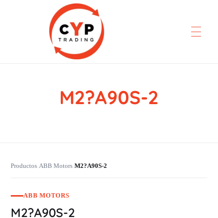
M2?A90S-2
CYP Trading
Professionelle Ersatzteilbeschaffung
Productos
ABB Motors
M2?A90S-2
›
›
ABB MOTORS
M2?A90S-2