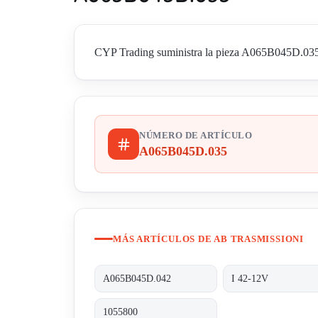
CYP Trading suministra la pieza A065B045D.035 
NÚMERO DE ARTÍCULO
A065B045D.035
MÁS ARTÍCULOS DE AB TRASMISSIONI
A065B045D.042
I 42-12V
1055800