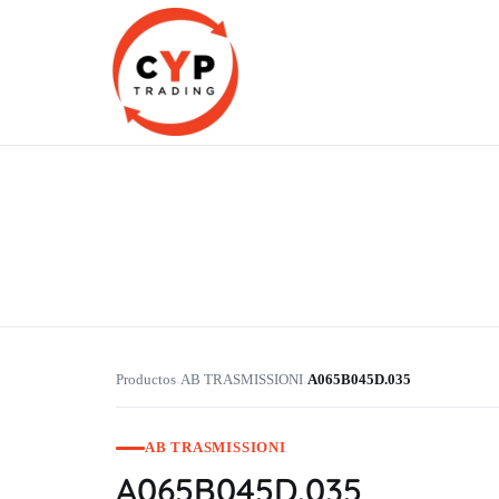
CYP Trading
Professionelle Ersatzteilbeschaffung
Productos
AB TRASMISSIONI
A065B045D.035
›
›
AB TRASMISSIONI
A065B045D.035