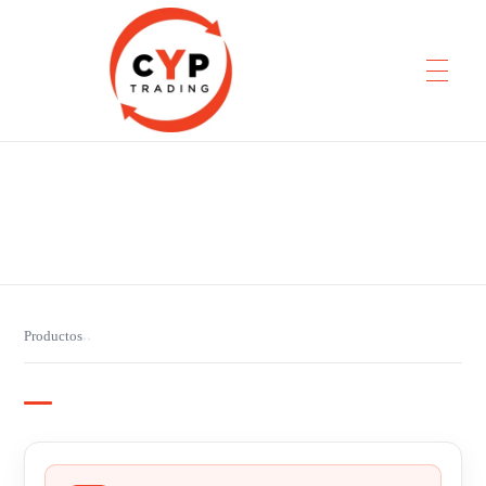
CYP Trading
Professionelle Ersatzteilbeschaffung
Productos
›
›