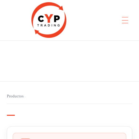
CYP Trading
Professionelle Ersatzteilbeschaffung
Productos
›
›