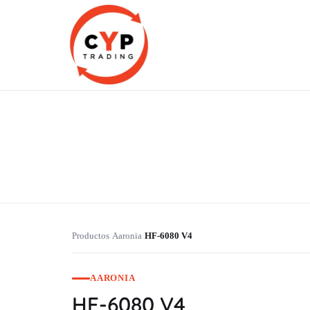
CYP Trading
Professionelle Ersatzteilbeschaffung
Productos
Aaronia
HF-6080 V4
›
›
AARONIA
HF-6080 V4