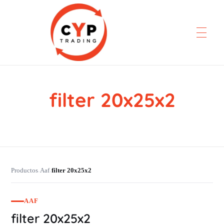
filter 20x25x2
CYP Trading
Professionelle Ersatzteilbeschaffung
Productos
Aaf
filter 20x25x2
›
›
AAF
filter 20x25x2