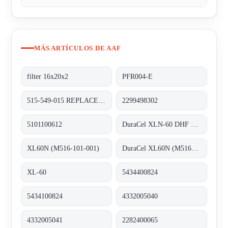
MÁS ARTÍCULOS DE AAF
filter 16x20x2
PFR004-E
515-549-015 REPLACED BY XL60N (M516-101-001)
2299498302
5101100612
DuraCel XLN-60 DHF REPLACED BY DuraCel XL60N (M516-101-001)
XL60N (M516-101-001)
DuraCel XL60N (M516-101-001)
XL-60
5434400824
5434100824
4332005040
4332005041
2282400065