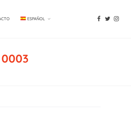
ACTO
ESPAÑOL
 0003