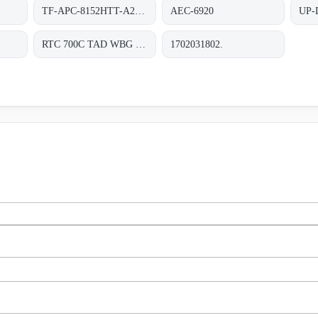
TF-APC-8152HTT-A2-1110
AEC-6920
UP-
RTC 700C TAD WBG 1202-TF RDS 0310 0000
1702031802.