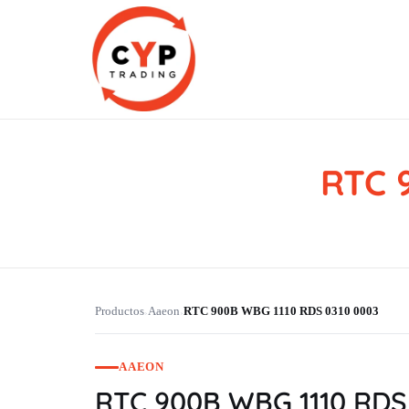
RTC 
CYP Trading
Professionelle Ersatzteilbeschaffung
Productos
Aaeon
RTC 900B WBG 1110 RDS 0310 0003
›
›
AAEON
RTC 900B WBG 1110 RDS