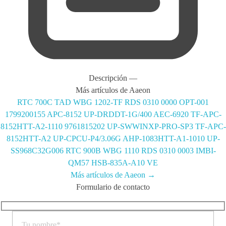
Descripción
—
Más artículos de Aaeon
RTC 700C TAD WBG 1202-TF RDS 0310 0000
OPT-001
1799200155
APC-8152
UP-DRDDT-1G/400
AEC-6920
TF-APC-
8152HTT-A2-1110
9761815202
UP-SWWINXP-PRO-SP3
TF-APC-
8152HTT-A2
UP-CPCU-P4/3.06G
AHP-1083HTT-A1-1010
UP-
SS968C32G006
RTC 900B WBG 1110 RDS 0310 0003
IMBI-
QM57
HSB-835A-A10 VE
Más artículos de Aaeon →
Formulario de contacto