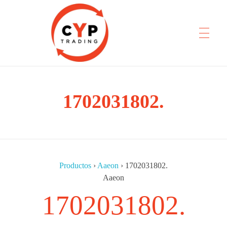
CYP Trading
1702031802.
Professionelle Ersatzteilbeschaffung
Productos
›
Aaeon
›
1702031802.
Aaeon
1702031802.