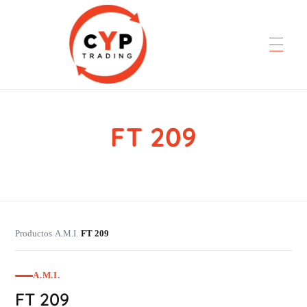
FT 209
CYP Trading
Professionelle Ersatzteilbeschaffung
Productos
A.M.I.
FT 209
›
›
A.M.I.
FT 209