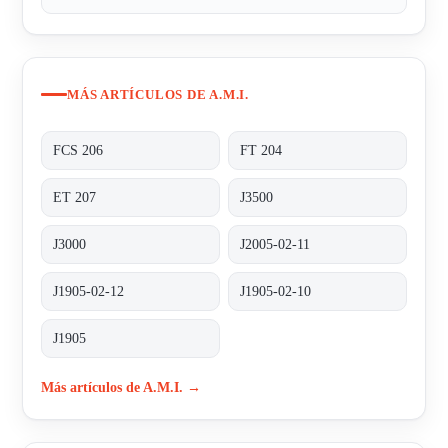
MÁS ARTÍCULOS DE A.M.I.
FCS 206
FT 204
ET 207
J3500
J3000
J2005-02-11
J1905-02-12
J1905-02-10
J1905
Más artículos de A.M.I. →