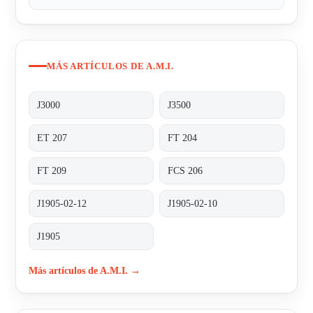
MÁS ARTÍCULOS DE A.M.I.
J3000
J3500
ET 207
FT 204
FT 209
FCS 206
J1905-02-12
J1905-02-10
J1905
Más artículos de A.M.I. →