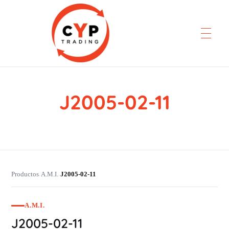
J2005-02-11
CYP Trading
Professionelle Ersatzteilbeschaffung
Productos
A.M.I.
J2005-02-11
›
›
A.M.I.
J2005-02-11